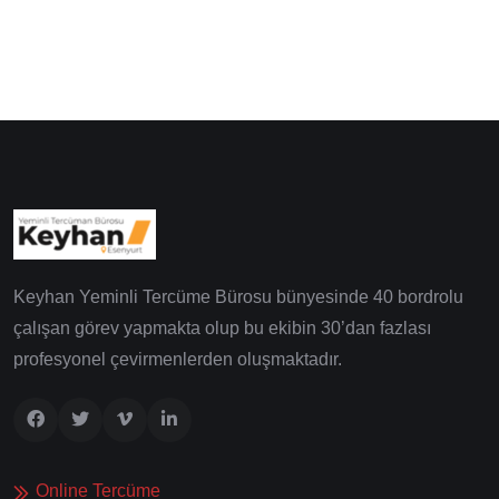
Keyhan Yeminli Tercüme Bürosu bünyesinde 40 bordrolu
çalışan görev yapmakta olup bu ekibin 30’dan fazlası
profesyonel çevirmenlerden oluşmaktadır.
Online Tercüme