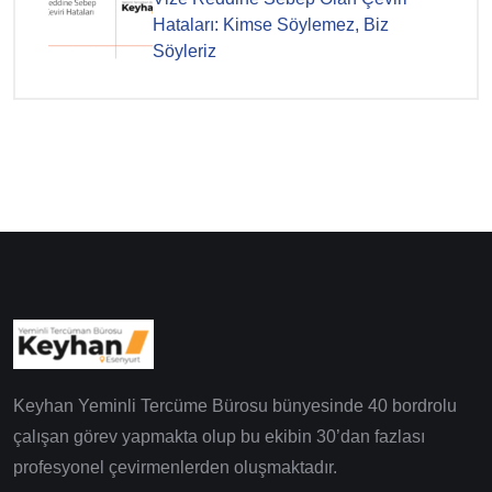
Hataları: Kimse Söylemez, Biz
Söyleriz
Keyhan Yeminli Tercüme Bürosu bünyesinde 40 bordrolu
çalışan görev yapmakta olup bu ekibin 30’dan fazlası
profesyonel çevirmenlerden oluşmaktadır.