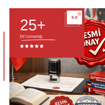
5.0
25
+
Dil Uzmanlığı