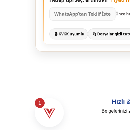
WhatsApp’tan Teklif İste
Önce h
🔒
📁
KVKK uyumlu
Dosyalar gizli tut
Hızlı
1
Belgelerinizi