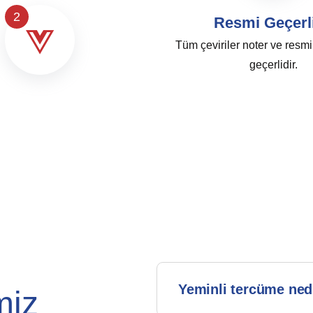
2
Resmi Geçerli
Tüm çeviriler noter ve resm
geçerlidir.
Yeminli tercüme ned
miz