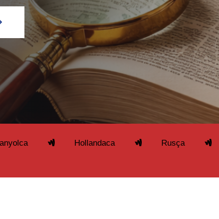
Hollandaca
Rusça
Arapça