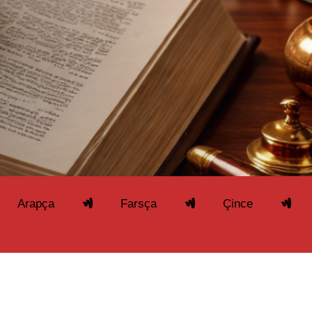
Farsça
Çince
Japonca