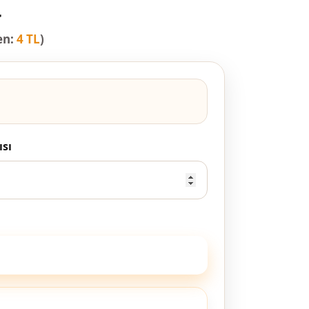
a
en:
4 TL
)
ısı
Fiyatı Hesapla