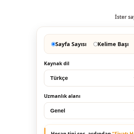
İster sa
Sayfa Sayısı
Kelime Başı
Kaynak dil
Uzmanlık alanı
Hesap tipi seç, ardından
“Fiyatı 