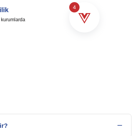
4
lik
i kurumlarda
ir?