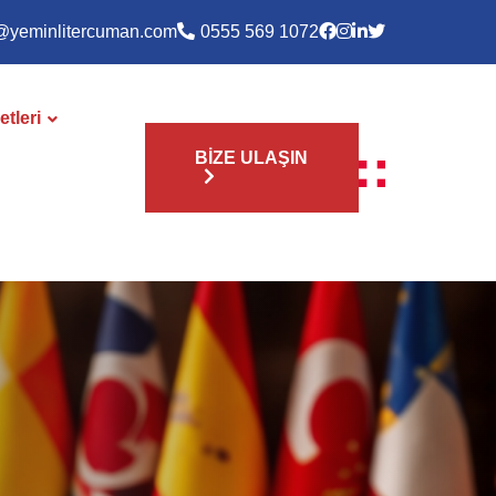
@yeminlitercuman.com
0555 569 1072
tleri
BİZE ULAŞIN