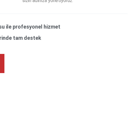
sizin adınıza yönetiyoruz.
u ile profesyonel hizmet
erinde tam destek