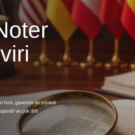
Noter
iri
i
n hızlı, güvenilir ve yeminli
postil ve çok dilli