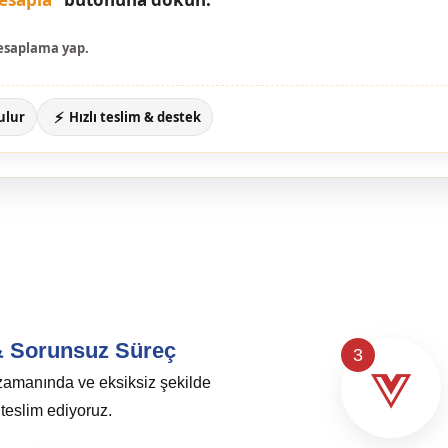
esaplama yap.
⚡
ulur
Hızlı teslim & destek
 & Sorunsuz Süreç
3
 zamanında ve eksiksiz şekilde
teslim ediyoruz.