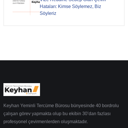
Hataları: Kimse Söylemez, Biz
Söyleriz
Keyhan Yeminli Tercüme Bürosu bünyesinde 40 bordrolu
çalışan görev yapmakta olup bu ekibin 30’dan fazlası
profesyonel çevirmenlerden oluşmaktadır.