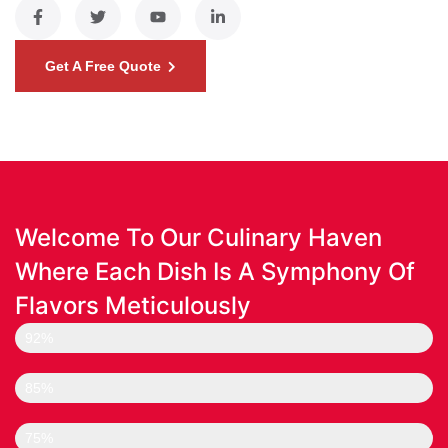
Get A Free Quote
Welcome To Our Culinary Haven
Where Each Dish Is A Symphony Of
Flavors Meticulously
TECHNOLOGY SOLUTION
92%
BUSINESS MANAGMENT
85%
HUMAN INTERACTION
75%